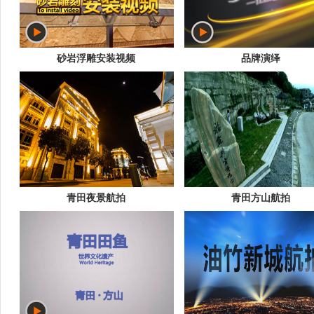
砂岩浮雕安装视频
品牌演绎
青田夜景航拍
青田方山航拍