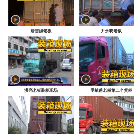
詹雪媚老板
尹永晓老板
洪亮老板装柜现场
季献甫老板第二个货柜