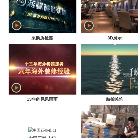
采购质检篇
3D展示
13年的风风雨雨
航拍滩坑