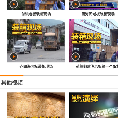
付斌老板装柜现场
留海民老板装柜现场
齐四海老板装柜现场
荷兰郭建飞老板第一个货