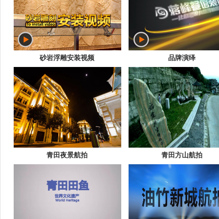
砂岩浮雕安装视频
品牌演绎
青田夜景航拍
青田方山航拍