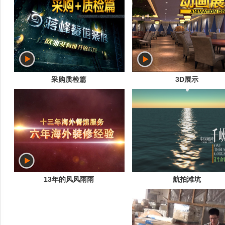
采购质检篇
3D展示
13年的风风雨雨
航拍滩坑