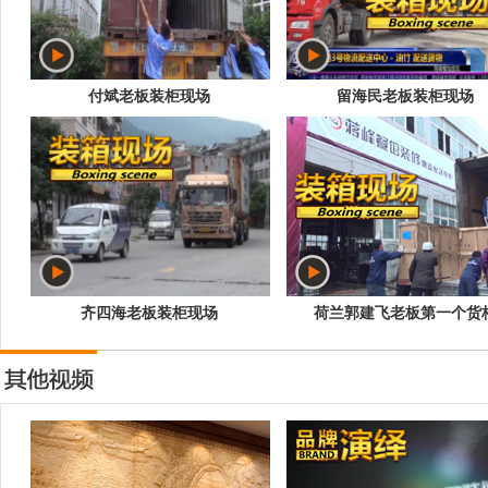
付斌老板装柜现场
留海民老板装柜现场
齐四海老板装柜现场
荷兰郭建飞老板第一个货