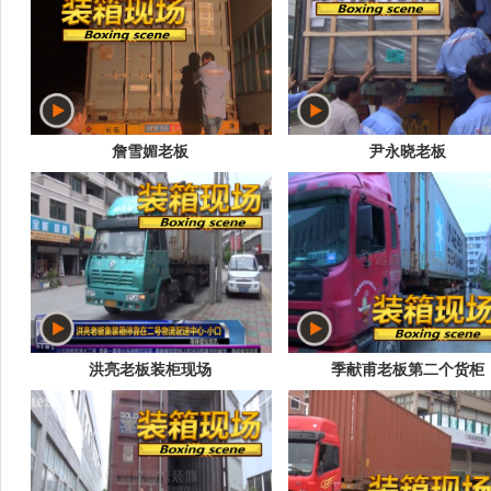
詹雪媚老板
尹永晓老板
洪亮老板装柜现场
季献甫老板第二个货柜