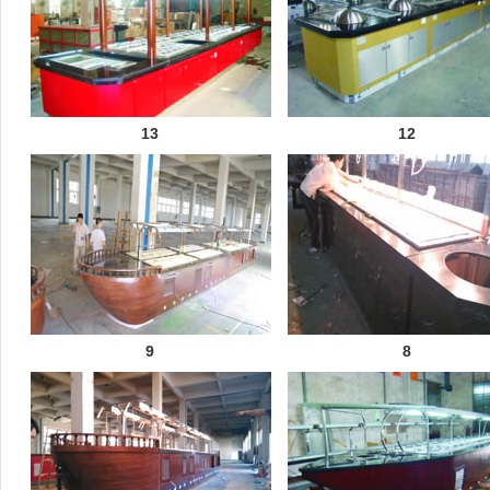
13
12
9
8