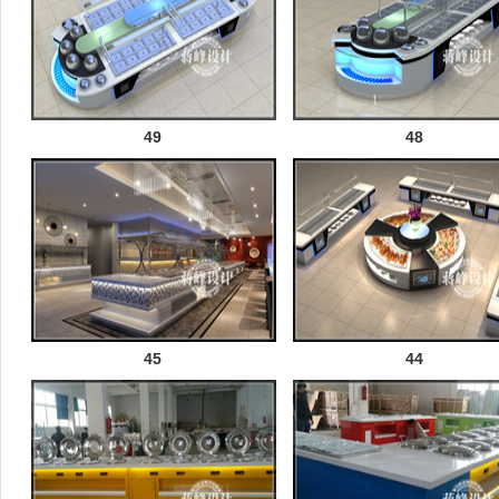
49
48
45
44