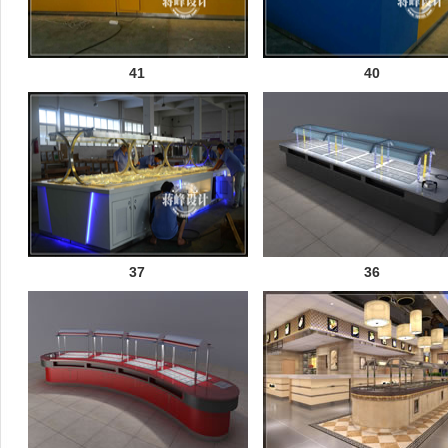
41
40
37
36