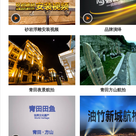
砂岩浮雕安装视频
品牌演绎
青田夜景航拍
青田方山航拍