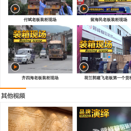
付斌老板装柜现场
留海民老板装柜现场
齐四海老板装柜现场
荷兰郭建飞老板第一个货