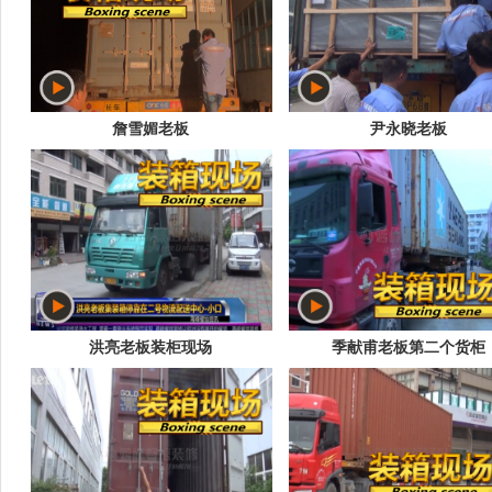
詹雪媚老板
尹永晓老板
洪亮老板装柜现场
季献甫老板第二个货柜