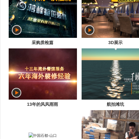
采购质检篇
3D展示
13年的风风雨雨
航拍滩坑