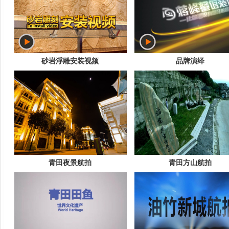
砂岩浮雕安装视频
品牌演绎
青田夜景航拍
青田方山航拍