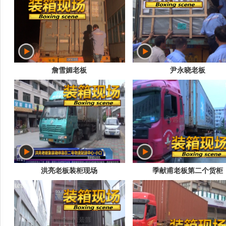
詹雪媚老板
尹永晓老板
洪亮老板装柜现场
季献甫老板第二个货柜