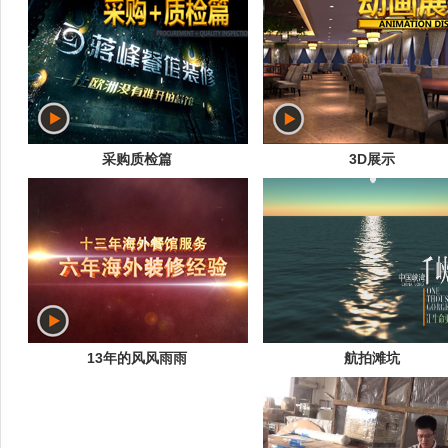
采购质检篇
3D展示
13年的风风雨雨
航拍滩坑