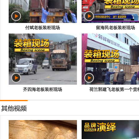
付斌老板装柜现场
留海民老板装柜现场
齐四海老板装柜现场
荷兰郭建飞老板第一个货